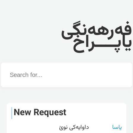
فەرهەنگی
یاپــــراخ
Word
New Request
یاسا
داوایەکی نوێ