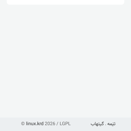
ئێمە
.
گیتهاب
2026 / LGPL
linux.krd
©