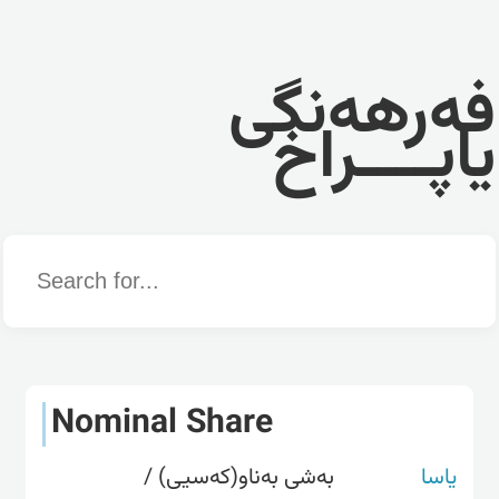
فەرهەنگی
یاپــــراخ
Word
Nominal Share
یاسا
بەشی بەناو(کەسیی) /