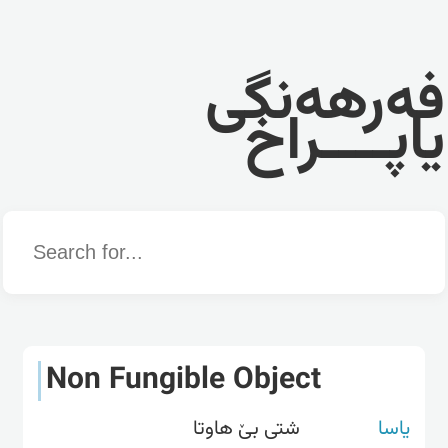
فەرهەنگی
یاپــــراخ
Word
Non Fungible Object
یاسا
شتی بێ هاوتا