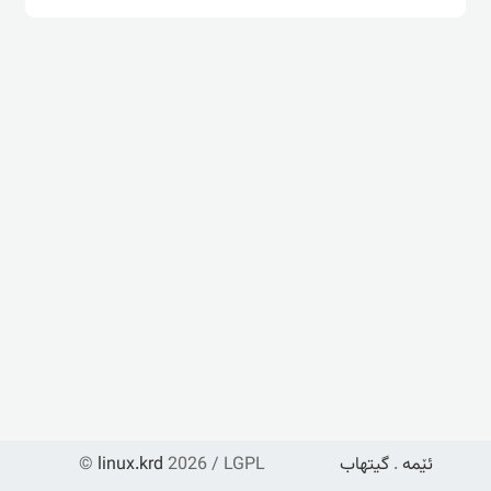
ئێمە
.
گیتهاب
2026 / LGPL
linux.krd
©