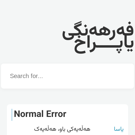
فەرهەنگی
یاپــــراخ
Word
Normal Error
یاسا
هەڵەیەکی باو، هەڵەیەک