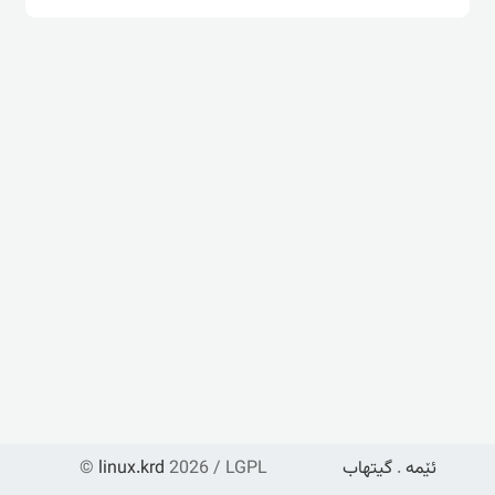
ئێمە
.
گیتهاب
2026 / LGPL
linux.krd
©