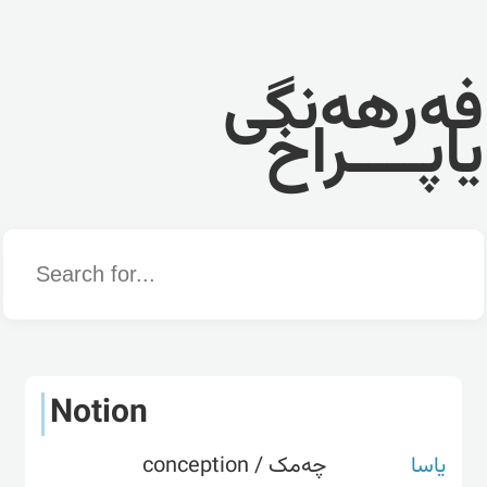
فەرهەنگی
یاپــــراخ
Word
Notion
یاسا
چەمک / conception