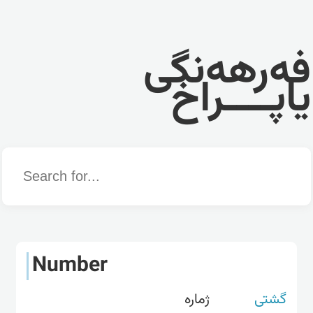
فەرهەنگی
یاپــــراخ
Word
Number
گشتی
ژمارە