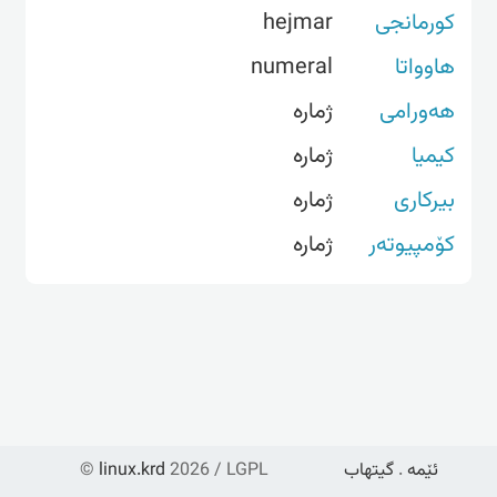
کورمانجی
hejmar
هاوواتا
numeral
هەورامی
ژمارە
کیمیا
ژمارە
بیرکاری
ژمارە
کۆمپیوتەر
ژماره‌
ئێمە
.
گیتهاب
2026 / LGPL
linux.krd
©