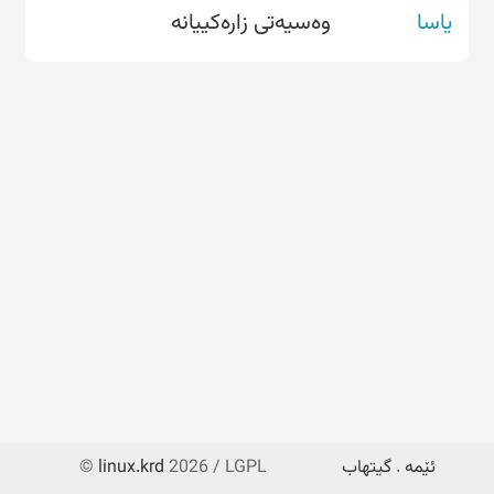
یاسا
وەسیەتی زارەکییانە
ئێمە
.
گیتهاب
2026 / LGPL
linux.krd
©