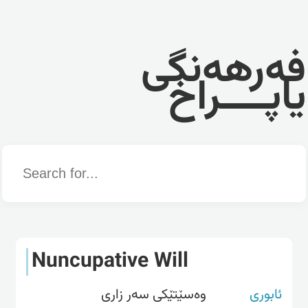
فەرهەنگی
یاپــــراخ
Word
Nuncupative Will
ئابوری
وەسێتێکی سەر زاری