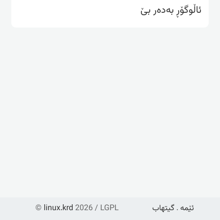
ئاڵوگۆڕ بەدەر بێ
ئێمە
.
گیتهاب
2026 / LGPL
linux.krd
©