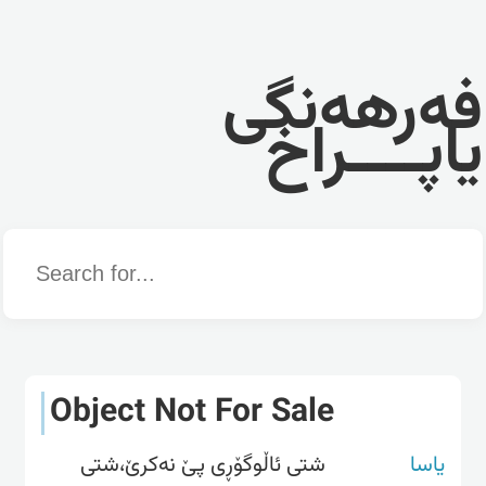
فەرهەنگی
یاپــــراخ
Word
Object Not For Sale
یاسا
شتی ئاڵوگۆڕی پێ نەکرێ،شتی