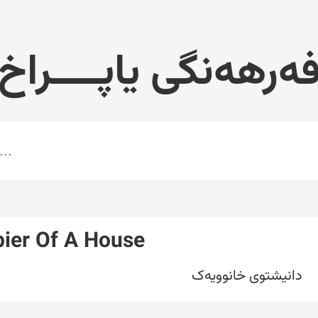
ەرهەنگی یاپــــراخ
ier Of A House
دانیشتوی خانوویەک