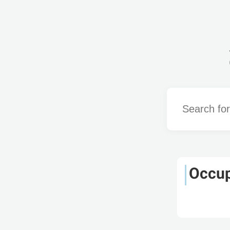
Word
Occup