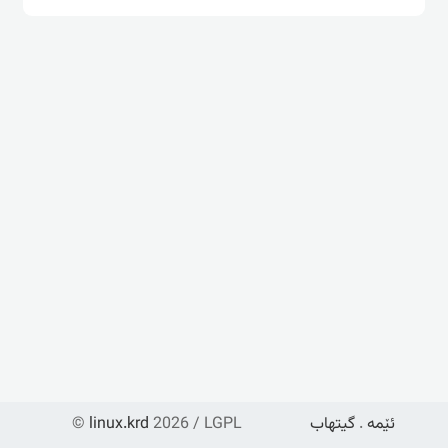
ئێمە
.
گیتهاب
2026 / LGPL
linux.krd
©