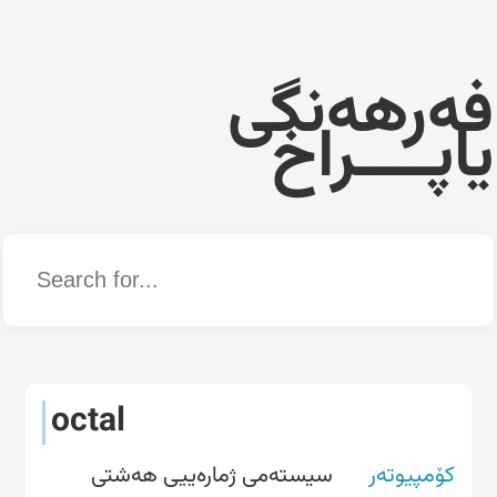
فەرهەنگی
یاپــــراخ
Word
octal
کۆمپیوتەر
سیسته‌می ژماره‌ییی هه‌شتی