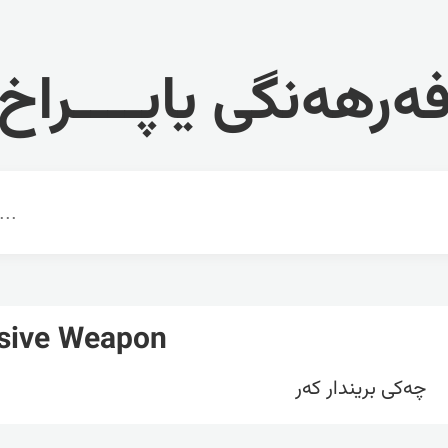
ەرهەنگی یاپــــراخ
sive Weapon
چەکی بریندار کەر