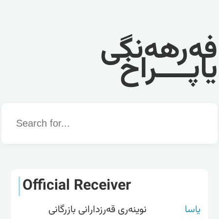
فەرهەنگی
یاپــــراخ
Word
Official Receiver
یاسا
نوینەری قەرزدارانی بازرگانی