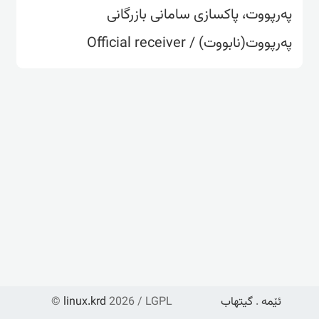
پەرپووت، پاکسازی سامانی بازرگانی
پەرپووت(نابووت) / Official receiver
ئێمە
.
گیتهاب
2026 / LGPL
linux.krd
©