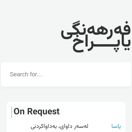
فەرهەنگی
یاپــــراخ
Word
On Request
یاسا
لەسەر داوای، بەداواکردنی