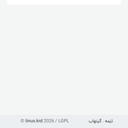
ئێمە
.
گیتهاب
2026 / LGPL
linux.krd
©