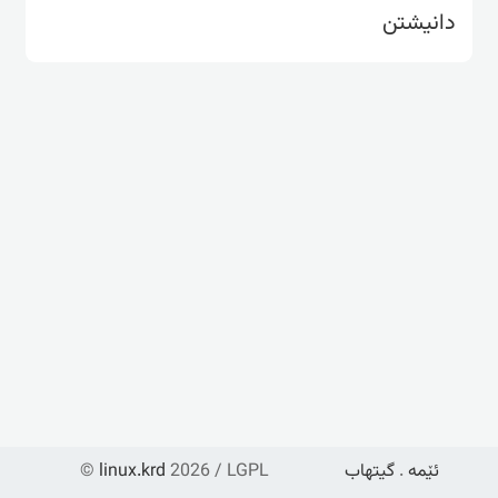
دانیشتن
ئێمە
.
گیتهاب
2026 / LGPL
linux.krd
©