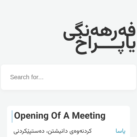
فەرهەنگی
یاپــــراخ
Word
Opening Of A Meeting
یاسا
کردنەوەی دانیشتن، دەستپێکردنی