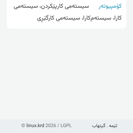
کۆمپیوتەر
سیسته‌می کارپێکردن، سیسته‌می
کارا، سیسته‌م‌کارا، سیستەمی کارگێڕی
ئێمە
.
گیتهاب
2026 / LGPL
linux.krd
©