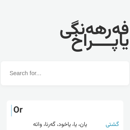
فەرهەنگی
یاپــــراخ
Word
Or
گشتی
یان، یا، یاخود، گەرنا، واتە