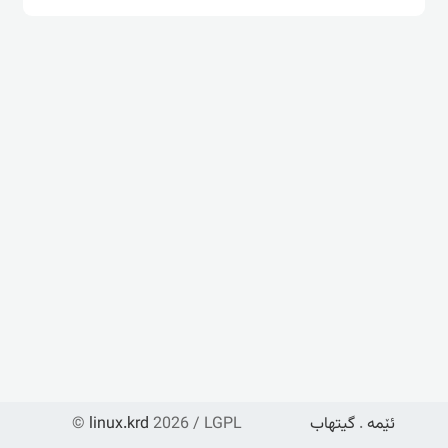
ئێمە
.
گیتهاب
2026 / LGPL
linux.krd
©