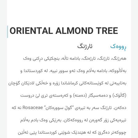
ORIENTAL ALMOND TREE
ڕووەک
ئارژنگ
هه‌رژنگ، ئارژنگ، ئارژه‌نگ، بادامە تاڵە، بنچکێکی دڕکنی وه‌ک
به‌ڵاڵووکه‌، بادامە به‌ڵام وه‌ک ئه‌و سوور نییه‌. له‌ کوردستاندا و
به‌تایبه‌تی له‌ کوێستانه‌کانی کرماشاندا زۆره‌ و خه‌ڵکی لادێکان گۆچان
(گاڵۆک) و دەمەسیگار (دەمنە) و کەرەستەی تری لێ دروست
ده‌که‌ن. ئارژنگ سه‌ر به‌ تیره‌ی “گوڵ سووره‌کان” Rosaceae نه‌ که‌
تیره‌یه‌کی زۆر گه‌وره‌ن له‌ رووه‌که‌کان. به‌رێکی وه‌ک بادم به‌ڵام
چووکه‌تر ده‌گرێ که‌ له‌ هێندێک شوێنی کوردستاندا پێی ئه‌ڵێن