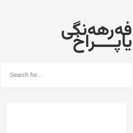
فەرهەنگی
یاپــــراخ
Word