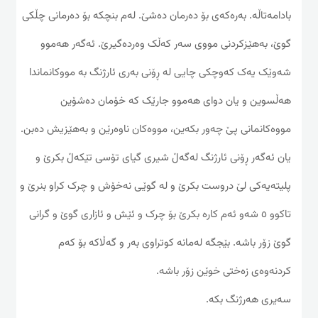
بادامه‌تاڵه‌. به‌ره‌که‌ی بۆ ده‌رمان ده‌شێ. له‌م بنچکه‌ بۆ ده‌رمانی چڵکی
گوێ، به‌هێزکردنی مووی سه‌ر که‌ڵک وه‌رده‌گیرێ. ئه‌گه‌ر هه‌موو
شه‌وێک یه‌ک که‌وچکی چایی له‌ ڕۆنی به‌ری ئارژنگ به‌ مووکانماندا
هه‌ڵسوین و یان دوای هه‌موو جارێک که‌ خۆمان ده‌شۆین
مووه‌کانمانی پێ چه‌ور بکه‌ین، مووه‌کان ناوه‌رێن و به‌هێزیش ده‌بن.
یان ئه‌گه‌ر ڕۆنی ئارژنگ له‌گه‌ڵ شیری گیای تۆسی تێکه‌ڵ بکرێ و
پلیته‌یه‌کی لێ دروست بکرێ و له‌ گوێی نه‌خۆش و چرک کراو بنرێ و
تاکوو ٥ شه‌و ئه‌م کاره‌ بکرێ بۆ چرک و ئێش و ئازاری گوێ و گرانی
گوێ زۆر باشه‌. بێجگه‌ له‌مانه‌ کوتراوی به‌ر و گه‌ڵاکه‌ بۆ که‌م
کردنه‌وه‌ی زه‌ختی خوێن زۆر باشه‌.
سه‌یری هه‌رژنگ بکه‌.