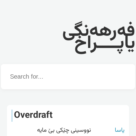
فەرهەنگی
یاپــــراخ
Word
Overdraft
یاسا
نووسینی چێکی بێ مایە