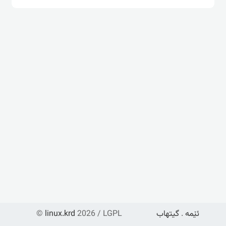
ئێمە
.
گیتهاب
2026 / LGPL
linux.krd
©