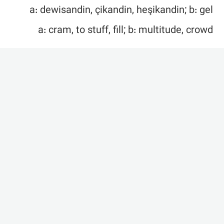
a: dewisandin, çikandin, heşikandin; b: gel
a: cram, to stuff, fill; b: multitude, crowd