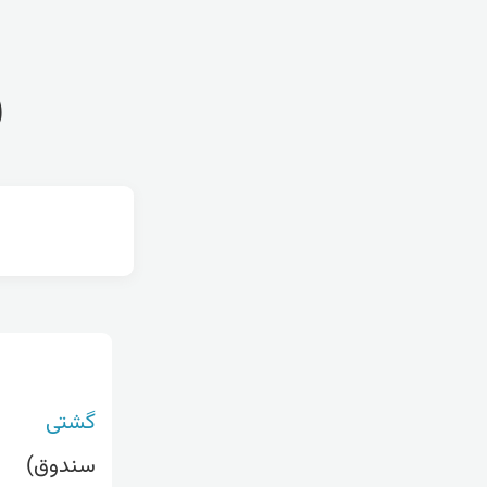
ف
گشتی
سندوق)