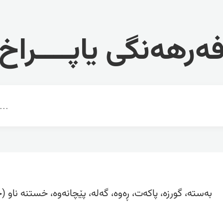
ەرهەنگی یاپــــراخ
بەستە، گورزە، پاکەت، ڕەوە، گەلە، پێچانەوە، خستنە ناو (جا