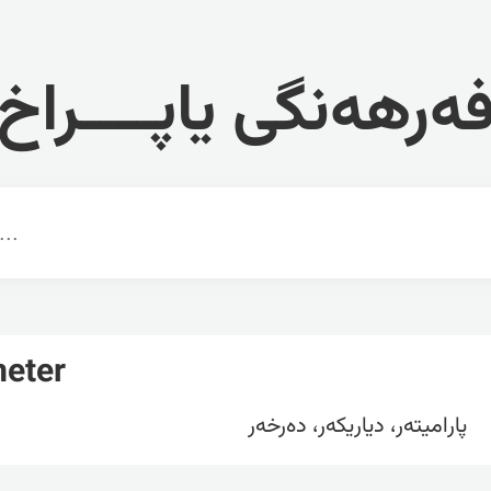
ەرهەنگی یاپــــراخ
eter
پارامیتەر، دیاریکەر، دەرخەر