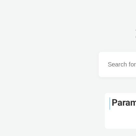
Word
Param