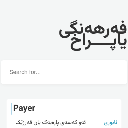
فەرهەنگی
یاپــــراخ
Word
Payer
ئابوری
ئەو کەسەی پارەیەک یان قەرزێک