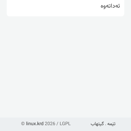
ئەداتەوە
ئێمە
.
گیتهاب
2026 / LGPL
linux.krd
©