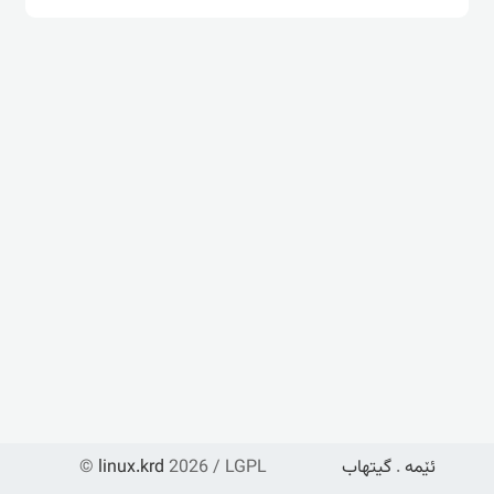
ئێمە
.
گیتهاب
2026 / LGPL
linux.krd
©