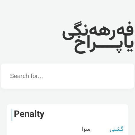
فەرهەنگی
یاپــــراخ
Word
Penalty
گشتی
سزا