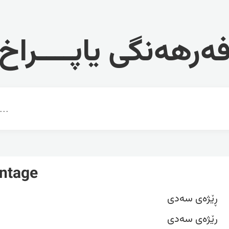
ەرهەنگی یاپــــراخ
ntage
ڕێژەی سەدی
رێژەی سەدی