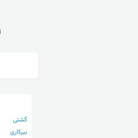
ف
گشتی
بیرکاری