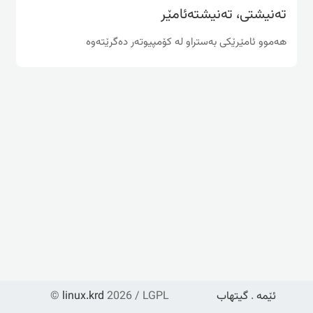
ته‌نیشتی، ته‌نیشته‌ئامێر
هه‌موو ئامێرێكی به‌ستراو له‌ كۆمپیوته‌ر ده‌گرێته‌وه
ئێمە
.
گیتهاب
2026 / LGPL
linux.krd
©