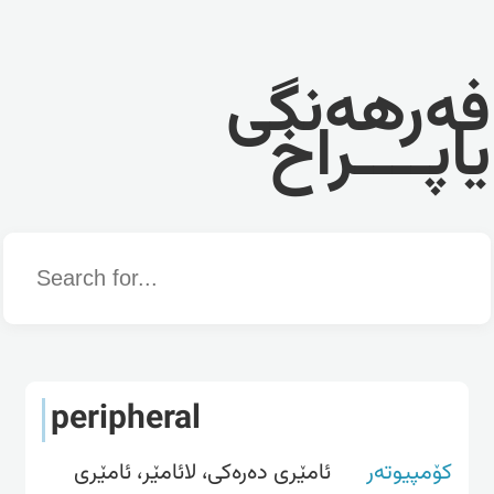
فەرهەنگی
یاپــــراخ
Word
peripheral
کۆمپیوتەر
ئامێری ده‌ره‌كی، لائامێر، ئامێری