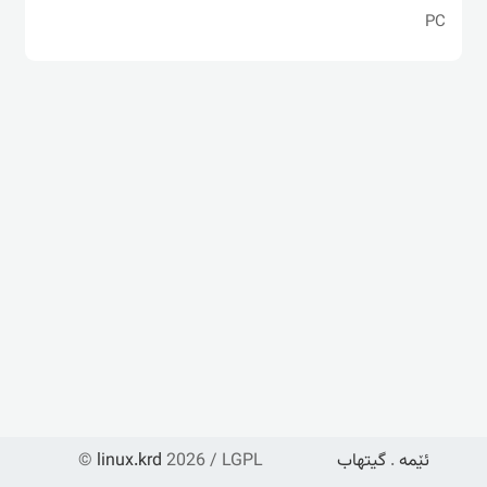
PC
ئێمە
.
گیتهاب
2026 / LGPL
linux.krd
©