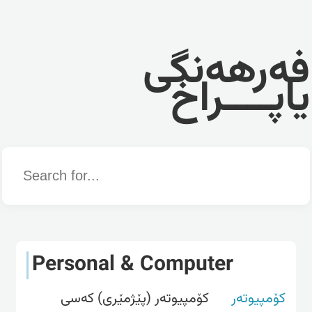
فەرهەنگی
یاپــــراخ
Word
Personal & Computer
کۆمپیوتەر
کۆمپیوته‌‌ر (پێژمێری) که‌سی