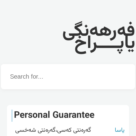
فەرهەنگی
یاپــــراخ
Word
Personal Guarantee
یاسا
گەرەنتی کەسی،گەرەنتی شەخسی