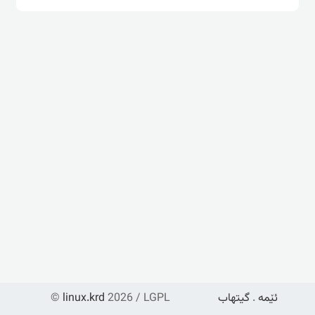
ئێمە
.
گیتهاب
2026 / LGPL
linux.krd
©