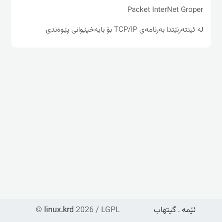
Packet InterNet Groper
له‌ ئینته‌رنێتدا به‌رنامه‌ی TCP/IP بۆ بایه‌خپێوانی پێوه‌ندی
ئێمە
.
گیتهاب
2026 / LGPL
linux.krd
©