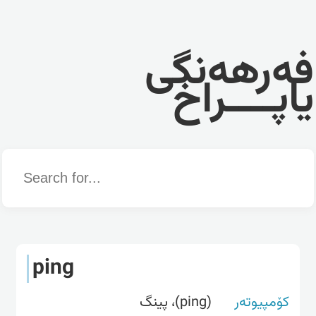
فەرهەنگی
یاپــــراخ
Word
ping
کۆمپیوتەر
(ping)، پینگ