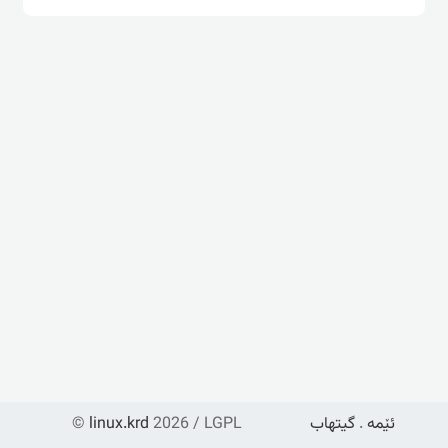
ئێمە
.
گیتهاب
2026 / LGPL
linux.krd
©