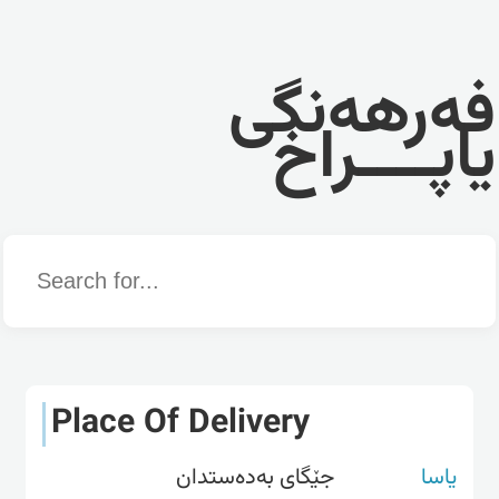
فەرهەنگی
یاپــــراخ
Word
Place Of Delivery
یاسا
جێگای بەدەستدان