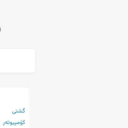
ف
گشتی
کۆمپیوتەر