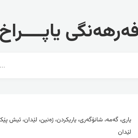
ەرهەنگی یاپــــراخ
یاری، گەمە، شانۆگەری، یاریکردن، ژەنین، لێدان، ئیش پێک
لێدان