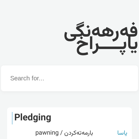
فەرهەنگی
یاپــــراخ
Word
Pledging
یاسا
بارمەتەکردن / pawning