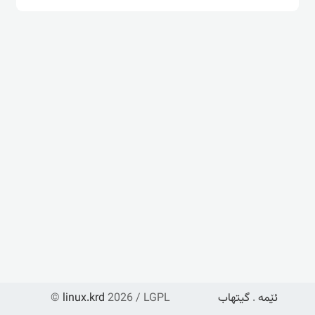
ئێمە
.
گیتهاب
2026 / LGPL
linux.krd
©