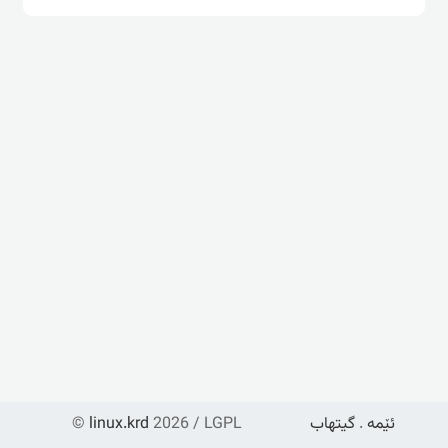
ئێمە
.
گیتهاب
2026 / LGPL
linux.krd
©