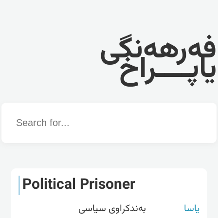
فەرهەنگی
یاپــــراخ
Word
Political Prisoner
یاسا
بەندکراوی سیاسی