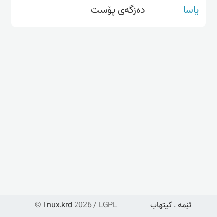
یاسا
دەزگەی پۆست
ئێمە
.
گیتهاب
2026 / LGPL
linux.krd
©