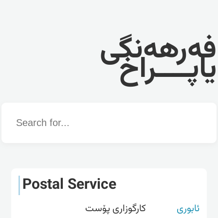
فەرهەنگی
یاپــــراخ
Word
Postal Service
ئابوری
کارگوزاری پۆست