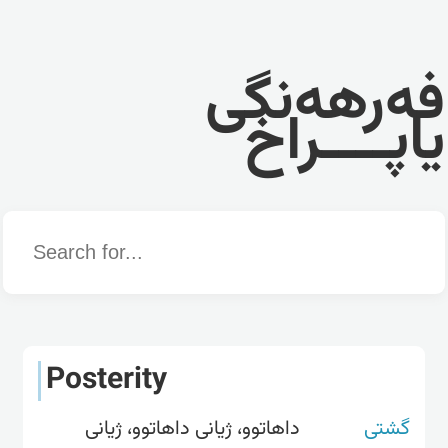
فەرهەنگی
یاپــــراخ
Word
Posterity
گشتی
داهاتوو، ژیانی داهاتوو، ژیانی