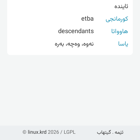
ئایندە
کورمانجی
etba
هاوواتا
descendants
یاسا
نەوە، وەچە، بەرە
ئێمە
.
گیتهاب
2026 / LGPL
linux.krd
©