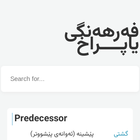
فەرهەنگی
یاپــــراخ
Word
Predecessor
گشتی
پێشینە (ئەوانەی پێشووتر)