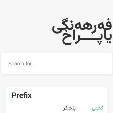
فەرهەنگی
یاپــــراخ
Word
Prefix
گشتی
پێشگر