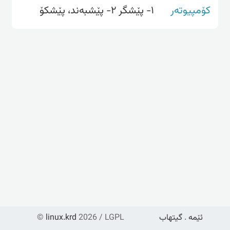
کۆمپیوتەر
١- پێشگر ٢- پێشبه‌ند، پێشکۆ
ئێمە
.
گیتهاب
2026 / LGPL
linux.krd
©