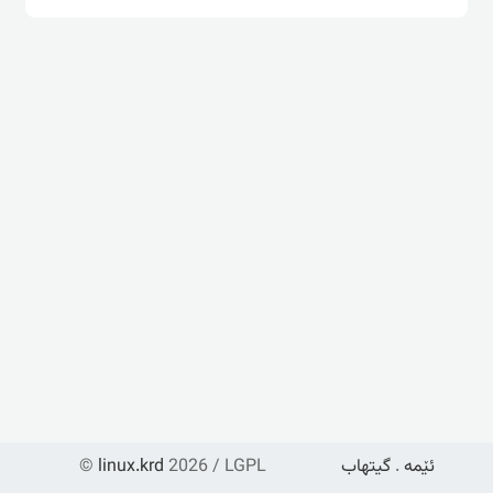
ئێمە
.
گیتهاب
2026 / LGPL
linux.krd
©