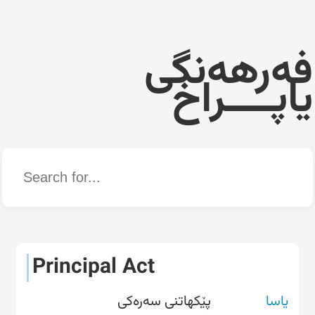
فەرهەنگی
یاپــــراخ
Word
Principal Act
یاسا
پێکهاتنی سەرەکی