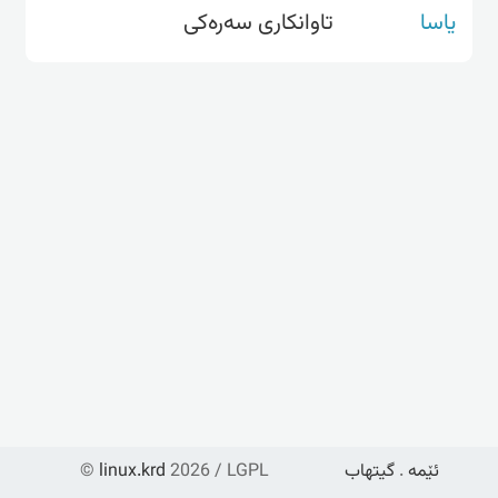
یاسا
تاوانکاری سەرەکی
ئێمە
.
گیتهاب
2026 / LGPL
linux.krd
©