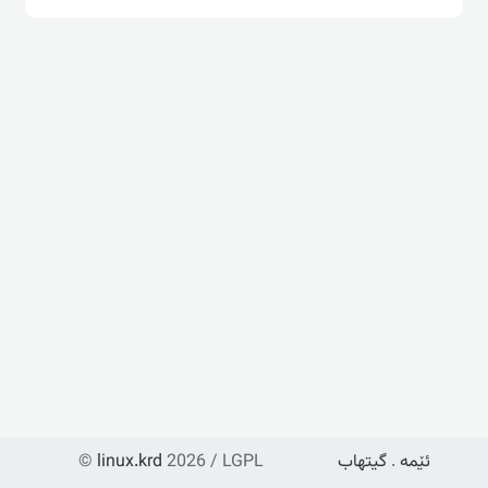
ئێمە
.
گیتهاب
2026 / LGPL
linux.krd
©