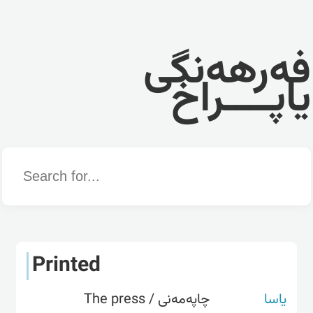
فەرهەنگی
یاپــــراخ
Word
Printed
یاسا
چاپەمەنی / The press