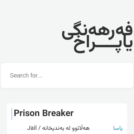
فەرهەنگی
یاپــــراخ
Word
Prison Breaker
یاسا
هەڵاتوو لە بەندیخانە / Jail