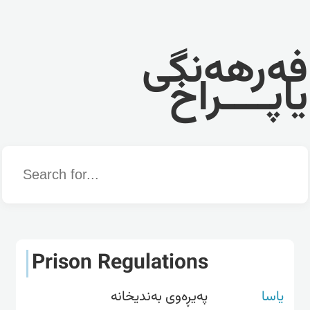
فەرهەنگی
یاپــــراخ
Word
Prison Regulations
یاسا
پەیڕەوی بەندیخانە