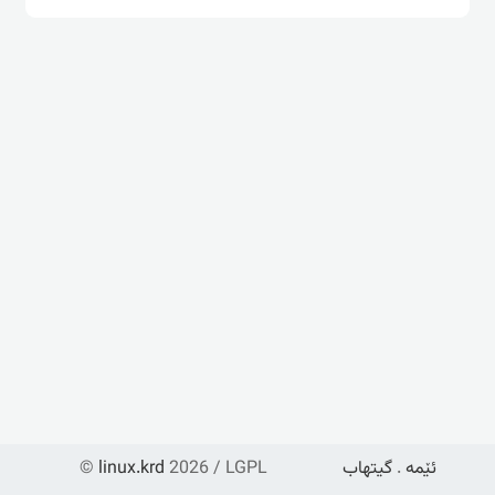
ئێمە
.
گیتهاب
2026 / LGPL
linux.krd
©