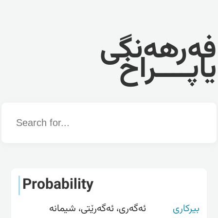
فەرهەنگی
یاپــــراخ
Word
Probability
بیرکاری
ئەگەری، ئەگەرێتی، شیمانە