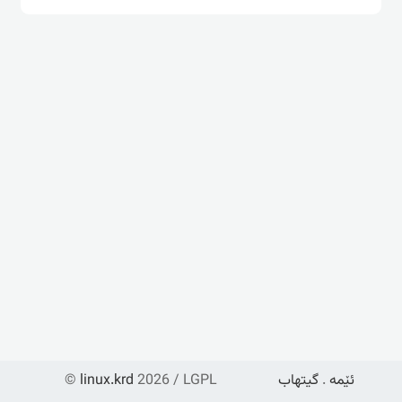
ئێمە
.
گیتهاب
2026 / LGPL
linux.krd
©