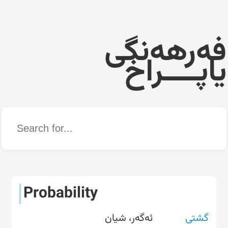
فەرهەنگی
یاپــــراخ
Word
Probability
گشتی
ئەگەر، شیان