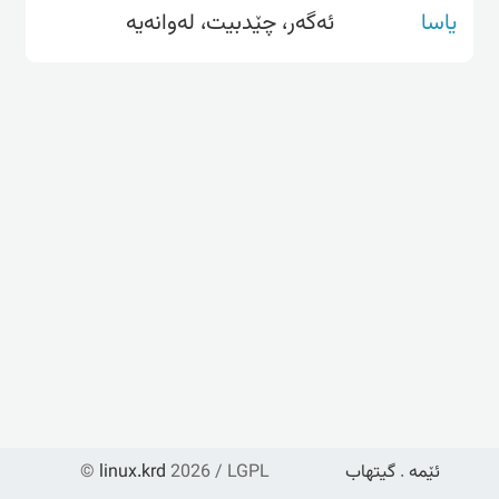
یاسا
ئەگەر، چێدبیت، لەوانەیە
ئێمە
.
گیتهاب
2026 / LGPL
linux.krd
©