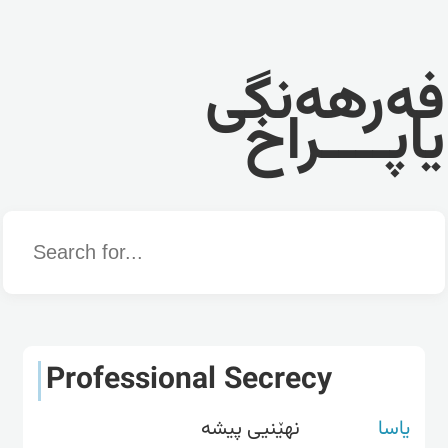
فەرهەنگی
یاپــــراخ
Word
Professional Secrecy
یاسا
نهێنیی پیشە