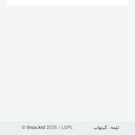
ئێمە
.
گیتهاب
2026 / LGPL
linux.krd
©