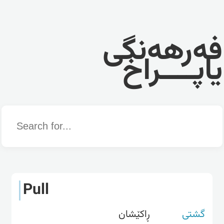
فەرهەنگی
یاپــــراخ
Word
Pull
گشتی
ڕاکێشان