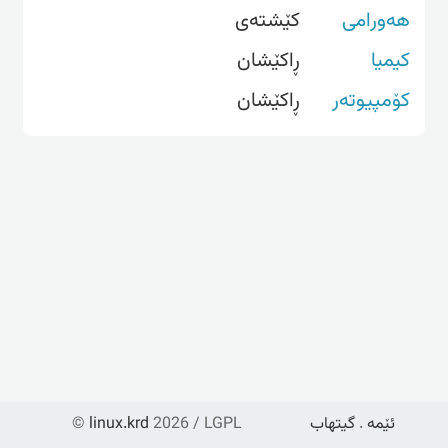
هەورامی
کێشتەی
کیمیا
ڕاکێشان
کۆمپیوتەر
ڕاکێشان
ئێمە
.
گیتهاب
2026 / LGPL
linux.krd
©