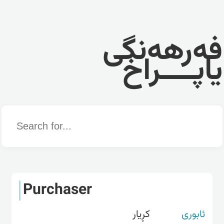
فەرهەنگی
یاپــــراخ
Word
Purchaser
ئابوری
کڕیار