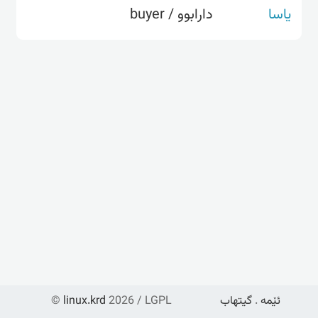
یاسا
دارابوو / buyer
ئێمە
.
گیتهاب
2026 / LGPL
linux.krd
©