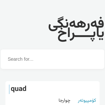
فەرهەنگی
یاپــــراخ
Word
quad
کۆمپیوتەر
چوارجا