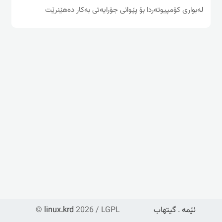
له‌بواری كۆمپیوته‌ردا بۆ پێوانی جۆرایه‌تی به‌كار ده‌هێنرێت
ئێمە
.
گیتهاب
2026 / LGPL
linux.krd
©