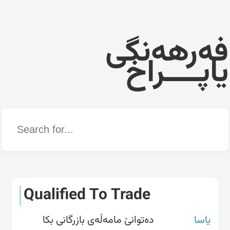
فەرهەنگی
یاپــــراخ
Word
Qualified To Trade
یاسا
دەتوانێ مامەڵەی بازرگانی بکا