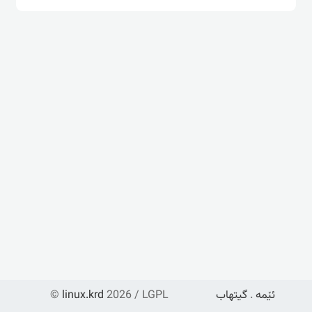
ئێمە
.
گیتهاب
2026 / LGPL
linux.krd
©