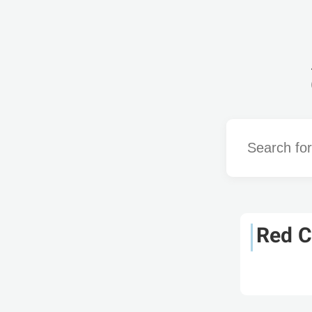
Word
Red C