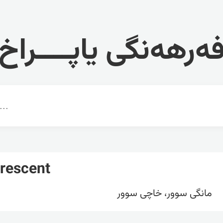
ەرهەنگی یاپــــراخ
rescent
مانگی سوور، خاچی سوور