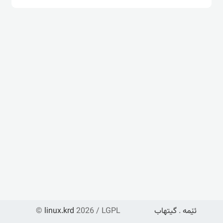
ئێمە
.
گیتهاب
2026 / LGPL
linux.krd
©