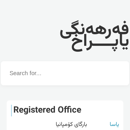
فەرهەنگی
یاپــــراخ
Word
Registered Office
یاسا
بارگای کۆمپانیا