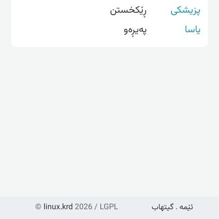
پزیشکی
ڕێکخستن
یاسا
پەیڕەو
ئێمە
.
گیتهاب
2026 / LGPL
linux.krd
©