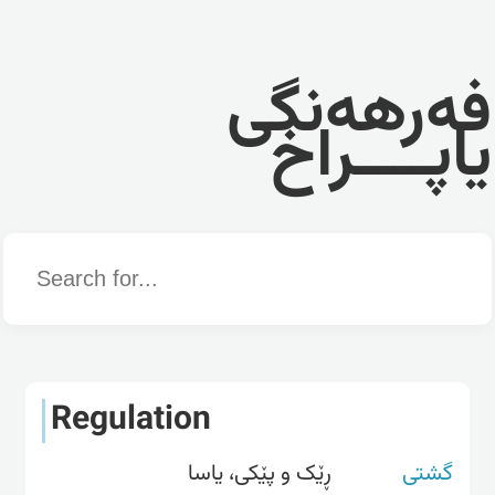
فەرهەنگی
یاپــــراخ
Word
Regulation
گشتی
ڕێک و پێکی، یاسا